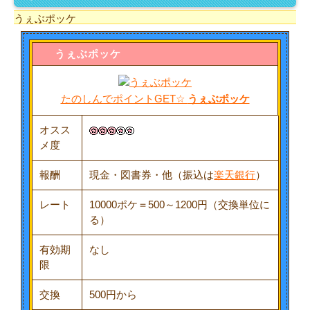
うぇぶポッケ
うぇぶポッケ
たのしんでポイントGET☆
うぇぶポッケ
オスス
メ度
報酬
現金・図書券・他（振込は
楽天銀行
）
レート
10000ポケ＝500～1200円（交換単位に
る）
有効期
なし
限
交換
500円から