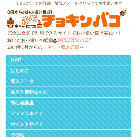
うぇぶポッケの詳細・解説／メールクリックでお小遣い稼ぎ
完全に
タダ
で利用できるサイトでお小遣い稼ぎ実践中！
3692
5552
稼いだお小遣いの総額
万
円
2004年1月からの→
ネット収入詳細
MAP
はじめに
収入データ
あると便利なもの
初心者講座
アフィリエイト
ポイントサイト
その他