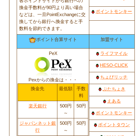
各ポイントサイトから銀行への
換金手数料が90円より高い場合
ポイントモンキー
などは、一旦PointExchangeに交
換してから銀行へ換金すると手
数料を節約できます。
ポイント合算サイト
加盟サイト
PeX
ライフマイル
HESO-CLICK
ちょびリッチ
Pexからの換金は・・・
換金先
最低額
手数
ぶたちょき
料
えある
楽天銀行
500円
50円
～
ポイントモンキー
ジャパンネット銀
500円
50円
ポイントタウン
行
～