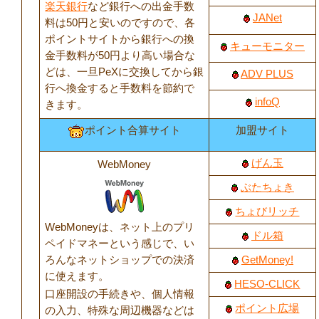
楽天銀行
など銀行への出金手数
JANet
料は50円と安いのですので、各
ポイントサイトから銀行への換
キューモニター
金手数料が50円より高い場合な
どは、一旦PeXに交換してから銀
ADV PLUS
行へ換金すると手数料を節約で
infoQ
きます。
ポイント合算サイト
加盟サイト
げん玉
WebMoney
ぶたちょき
ちょびリッチ
WebMoneyは、ネット上のプリ
ドル箱
ペイドマネーという感じで、い
ろんなネットショップでの決済
GetMoney!
に使えます。
HESO-CLICK
口座開設の手続きや、個人情報
ポイント広場
の入力、特殊な周辺機器などは