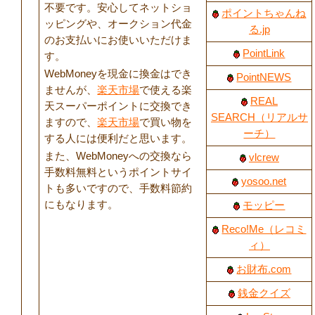
不要です。安心してネットショ
ポイントちゃんね
ッピングや、オークション代金
る.jp
のお支払いにお使いいただけま
PointLink
す。
WebMoneyを現金に換金はでき
PointNEWS
ませんが、
楽天市場
で使える楽
REAL
天スーパーポイントに交換でき
SEARCH（リアルサ
ますので、
楽天市場
で買い物を
ーチ）
する人には便利だと思います。
また、WebMoneyへの交換なら
vlcrew
手数料無料というポイントサイ
yosoo.net
トも多いですので、手数料節約
にもなります。
モッピー
Reco!Me（レコミ
ィ）
お財布.com
銭金クイズ