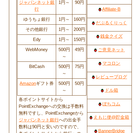
ジャパンネット銀
1円～
90円
行
Affiliate-B
ゆうちょ銀行
1円～
160円
だぶるくりっく
その他銀行
1円～
200円
銭金クイズ
Edy
1円～
150円
WebMoney
500円
49円
ご意見ネット
～
マコロン
BitCash
500円
75円
～
レビューブログ
Amazon
ギフト券
500円
50円
～
ドル箱
各ポイントサイトから
ぽちコム
PointExchangeへの交換は手数料
無料ですし、PointExchangeから
えもじ便@貯金箱
ジャパンネット銀行
への出金手
数料は90円と安いのですので、
BannerBridge