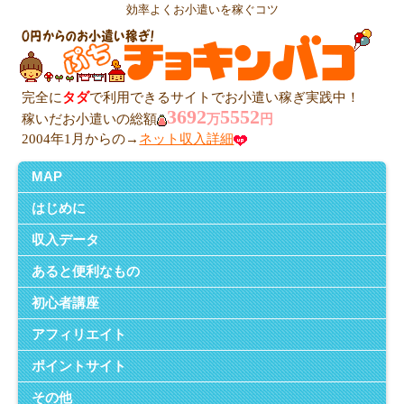
効率よくお小遣いを稼ぐコツ
完全に
タダ
で利用できるサイトでお小遣い稼ぎ実践中！
3692
5552
稼いだお小遣いの総額
万
円
2004年1月からの→
ネット収入詳細
MAP
はじめに
収入データ
あると便利なもの
初心者講座
アフィリエイト
ポイントサイト
その他