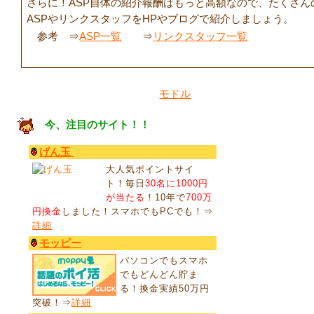
さらに！ASP自体の紹介報酬はもっと高額なので、たくさん
ASPやリンクスタッフをHPやブログで紹介しましょう。
参考 ⇒
ASP一覧
⇒
リンクスタッフ一覧
モドル
今、注目のサイト！！
げん玉
大人気ポイントサイ
ト！毎日
30名に1000円
が当たる
！10年で
700万
円換金
しました！スマホでもPCでも！⇒
詳細
モッピー
パソコンでもスマホ
でもどんどん貯ま
る！換金実績50万円
突破！⇒
詳細