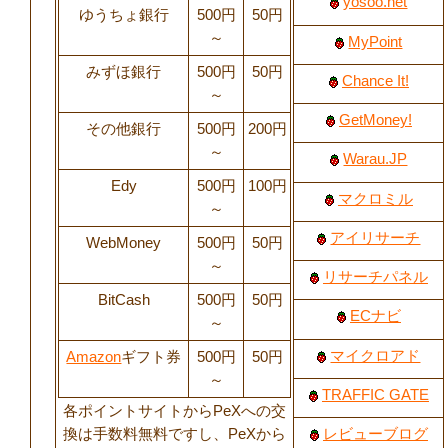
yosoo.net
ゆうちょ銀行
500円
50円
～
MyPoint
みずほ銀行
500円
50円
Chance It!
～
GetMoney!
その他銀行
500円
200円
～
Warau.JP
Edy
500円
100円
マクロミル
～
アイリサーチ
WebMoney
500円
50円
～
リサーチパネル
BitCash
500円
50円
ECナビ
～
マイクロアド
Amazon
ギフト券
500円
50円
～
TRAFFIC GATE
各ポイントサイトからPeXへの交
換は手数料無料ですし、PeXから
レビューブログ