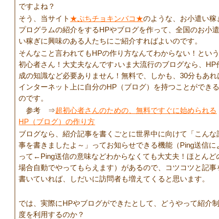
ですよね？
そう、当サイト
★ぷちチョキンバコ★
のような、お小遣い稼
プログラムの紹介をするHPやブログを作って、全国のお小
い稼ぎに興味のある人たちにご紹介すればよいのです。
そんなこと言われてもHPの作り方なんてわからない！とい
初心者さん！大丈夫なんです♪いま大流行のブログなら、HP
成の知識など必要ありません！無料で、しかも、30分もあれ
インターネット上に自分のHP（ブログ）を持つことができ
のです。
参考 ⇒
超初心者さんのための、無料ですぐに始められる
HP（ブログ）の作り方
ブログなら、紹介記事を書くごとに世界中に向けて「こんな
事を書きましたよ～」ってお知らせできる機能（Ping送信に
って←Ping送信の意味などわからなくても大丈夫！ほとんど
場合自動でやってもらえます）があるので、コツコツと記事
書いていれば、しだいに訪問者も増えてくると思います。
では、実際にHPやブログができたとして、どうやって紹介
度を利用するのか？