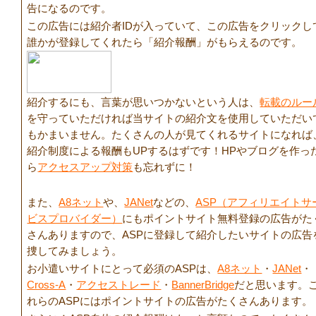
告になるのです。
この広告には紹介者IDが入っていて、この広告をクリックし
誰かが登録してくれたら「紹介報酬」がもらえるのです。
紹介するにも、言葉が思いつかないという人は、
転載のルー
を守っていただければ当サイトの紹介文を使用していただい
もかまいません。たくさんの人が見てくれるサイトになれば
紹介制度による報酬もUPするはずです！HPやブログを作っ
ら
アクセスアップ対策
も忘れずに！
また、
A8ネット
や、
JANet
などの、
ASP（アフィリエイトサ
ビスプロバイダー）
にもポイントサイト無料登録の広告がた
さんありますので、ASPに登録して紹介したいサイトの広告
捜してみましょう。
お小遣いサイトにとって必須のASPは、
A8ネット
・
JANet
・
Cross-A
・
アクセストレード
・
BannerBridge
だと思います。
れらのASPにはポイントサイトの広告がたくさんあります。