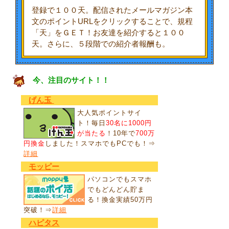
登録で１００天。配信されたメールマガジン本
文のポイントURLをクリックすることで、規程
「天」をＧＥＴ！お友達を紹介すると１００
天。さらに、５段階での紹介者報酬も。
今、注目のサイト！！
げん玉
大人気ポイントサイ
ト！毎日
30名に1000円
が当たる
！10年で
700万
円換金
しました！スマホでもPCでも！⇒
詳細
モッピー
パソコンでもスマホ
でもどんどん貯ま
る！換金実績50万円
突破！⇒
詳細
ハピタス