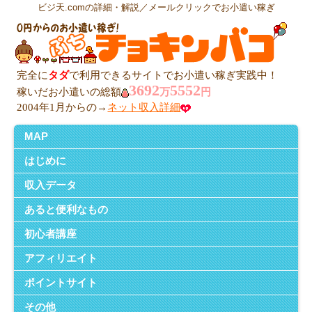
ビジ天.comの詳細・解説／メールクリックでお小遣い稼ぎ
完全に
タダ
で利用できるサイトでお小遣い稼ぎ実践中！
3692
5552
稼いだお小遣いの総額
万
円
2004年1月からの→
ネット収入詳細
MAP
はじめに
収入データ
あると便利なもの
初心者講座
アフィリエイト
ポイントサイト
その他