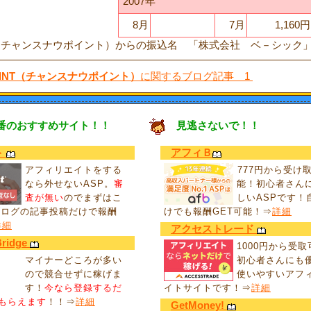
2007年
8月
7月
1,160円
OINT（チャンスナウポイント）からの振込名 「株式会社 ベ－シック
 POINT（チャンスナウポイント）
に関するブログ記事 1
番のおすすめサイト！！
見逃さないで！！
ト
アフィＢ
アフィリエイトをする
777円から受け
なら外せないASP。
審
能！初心者さん
査が無い
のでまずはこ
しいASPです！
ブログの記事投稿だけで報酬
けでも報酬GET可能！⇒
詳細
詳細
アクセストレード
Bridge
1000円から受
マイナーどころが多い
初心者さんにも
ので競合せずに稼げま
使いやすいアフ
す！
今なら登録するだ
イトサイトです！⇒
詳細
円もらえます
！！⇒
詳細
GetMoney!