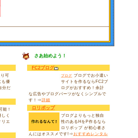
」
さあ始めよう！
FC2ブログ
取り可
ブログでお小遣い
ブログ
にも優
サイトを作るならFC2ブ
自分だ
ログがおすすめ！余計
な広告やブログパーツがなくシンプルで
す！⇒
詳細
ロリポップ
取可能！
優しく
ブログよりもっと独自
ィリエ
性のあるHをP作るなら
ロリポップ が初心者さ
んにはオススメです!⇒
おすすめレンタル