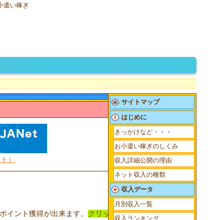
お小遣い稼ぎ
サイトマップ
はじめに
きっかけなど・・・
お小遣い稼ぎのしくみ
ント）
収入詳細公開の理由
ネット収入の種類
収入データ
月別収入一覧
ポイント獲得が出来ます。
クリックするだけで
収入ランキング