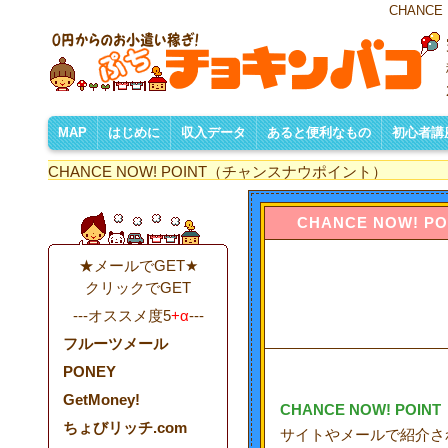
CHANC
MAP
はじめに
収入データ
あると便利なもの
初心者講
お小遣い稼ぎとは
きっかけなど・・・
お小遣い稼ぎのしくみ
収入詳細公開の理由
ネット収入の種類
収入データについて
月別収入一覧
収入ランキング
掲載サイト一覧
サイト訪問リスト
あると便利なものリスト
フリーメールアドレス
ネットバンク口座
便利なフリーソフト
自分のHP/ブログ
初心者
効率よ
おすすめ
HPの作
自分ひ
ASP比
ショッ
サイト
アクセ
アフィ
CHANCE NOW! POINT（チャンスナウポイント）
CHANCE NOW! PO
★メールでGET★
クリックでGET
---オススメ度5
+α
---
フルーツメール
PONEY
GetMoney!
CHANCE NOW! POINT
ちょびリッチ.com
サイトやメールで紹介さ