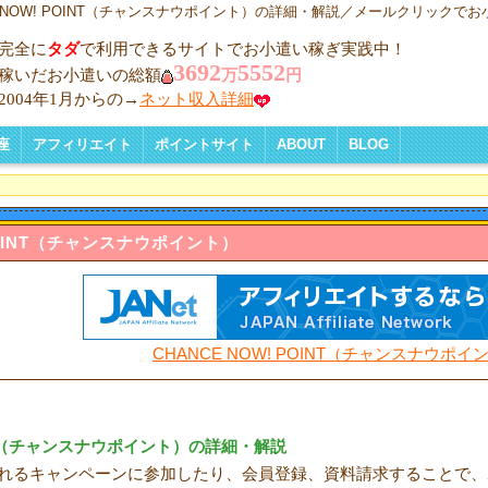
E NOW! POINT（チャンスナウポイント）の詳細・解説／メールクリックで
完全に
タダ
で利用できるサイトでお小遣い稼ぎ実践中！
3692
5552
稼いだお小遣いの総額
万
円
2004年1月からの→
ネット収入詳細
座
アフィリエイト
ポイントサイト
ABOUT
BLOG
講座 一覧
く稼ぐコツ
TOP5
り方
とりでも報酬
較
プを作ろう
運営の注意
スアップ対策
リエイトの税金
広告収入のいろいろなタイプ
アフィリエイトとは
アフィリエイト比較一覧
ブログ記事型比較一覧
リンクスタッフ比較一覧
クリック保証比較一覧
携帯専用ASP比較一覧
ポイントサイトについて
アンケート比較一覧
ポイントサイト
クメールリックで稼ぐ
携帯メール
ABOUT ME
BLOG
INT
（チャンスナウポイント）
CHANCE NOW! POINT（チャンスナウポイ
（
チャンスナウポイント
）の詳細・解説
れるキャンペーンに参加したり、会員登録、資料請求することで、