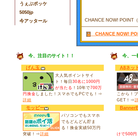
うぇぶポッケ
5050jp
CHANCE NOW! P
今アッタール
CHANCE NOW!
今、注目のサイト！！
今、一
げん玉
A8ネッ
大人気ポイントサイ
ト！毎日
30名に1000円
が当たる
！10年で
700万
円換金
しました！スマホでもPCでも！⇒
こから！
詳細
GET！⇒
モッピー
Banner
パソコンでもスマホ
でもどんどん貯ま
る！換金実績50万円
突破！⇒
詳細
けで500