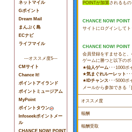
ネットマイル
POINTが加算
されるもの
Gポイント
Dream Mail
CHANCE NOW! 
まんぷく島
サイトにログインしてト
ECナビ
ライフマイル
CHANCE NOW! P
会員登録をすませると、
---オススメ度5---
ゲームに勝つと以下のポ
CMサイト
★
仙人ゲーム
･･･1000
★
気まぐれルーレット
･
Chance It!
★
IDチャンス
･･･500
ポイントアイランド
メールから参加できる「
ポイントミュージアム
MyPoint
オススメ度
ポイントタウン
報酬
Infoseekポイントメー
ル
報酬受取
CHANCE NOW! POINT