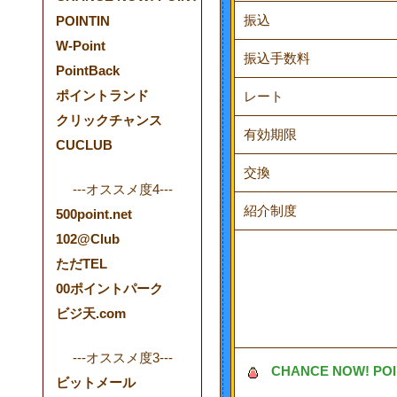
振込
POINTIN
W-Point
振込手数料
PointBack
ポイントランド
レート
クリックチャンス
有効期限
CUCLUB
交換
---オススメ度4---
紹介制度
500point.net
102@Club
ただTEL
00ポイントパーク
ビジ天.com
---オススメ度3---
CHANCE NOW! 
ビットメール