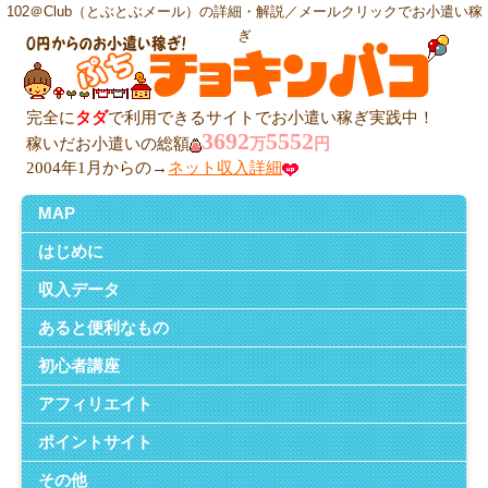
102＠Club（とぶとぶメール）の詳細・解説／メールクリックでお小遣い稼
ぎ
完全に
タダ
で利用できるサイトでお小遣い稼ぎ実践中！
3692
5552
稼いだお小遣いの総額
万
円
2004年1月からの→
ネット収入詳細
MAP
はじめに
収入データ
あると便利なもの
初心者講座
アフィリエイト
ポイントサイト
その他