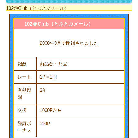
102＠Club（とぶとぶメール）
102＠Club
（とぶとぶメール）
2008年9月で閉鎖されました
報酬
商品券・商品
レート
1P＝1円
有効期
2年
限
交換
1000Pから
登録ボ
110P
ーナス