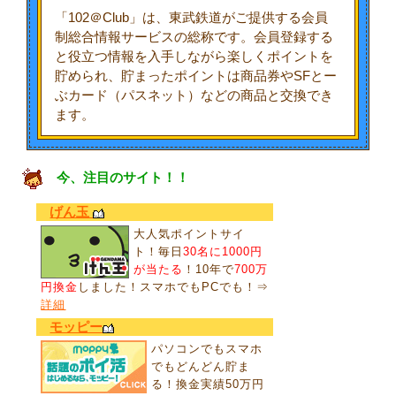
「102＠Club」は、東武鉄道がご提供する会員
制総合情報サービスの総称です。会員登録する
と役立つ情報を入手しながら楽しくポイントを
貯められ、貯まったポイントは商品券やSFとー
ぶカード（パスネット）などの商品と交換でき
ます。
今、注目のサイト！！
げん玉
大人気ポイントサイ
ト！毎日
30名に1000円
が当たる
！10年で
700万
円換金
しました！スマホでもPCでも！⇒
詳細
モッピー
パソコンでもスマホ
でもどんどん貯ま
る！換金実績50万円