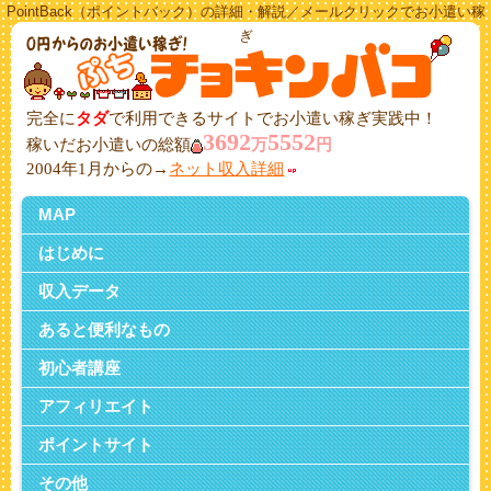
PointBack（ポイントバック）の詳細・解説／メールクリックでお小遣い稼
ぎ
完全に
タダ
で利用できるサイトでお小遣い稼ぎ実践中！
3692
5552
稼いだお小遣いの総額
万
円
2004年1月からの→
ネット収入詳細
MAP
はじめに
収入データ
あると便利なもの
初心者講座
アフィリエイト
ポイントサイト
その他