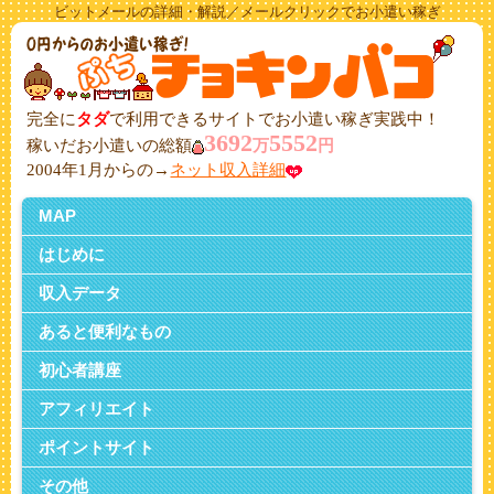
ビットメールの詳細・解説／メールクリックでお小遣い稼ぎ
完全に
タダ
で利用できるサイトでお小遣い稼ぎ実践中！
3692
5552
稼いだお小遣いの総額
万
円
2004年1月からの→
ネット収入詳細
MAP
はじめに
収入データ
あると便利なもの
初心者講座
アフィリエイト
ポイントサイト
その他