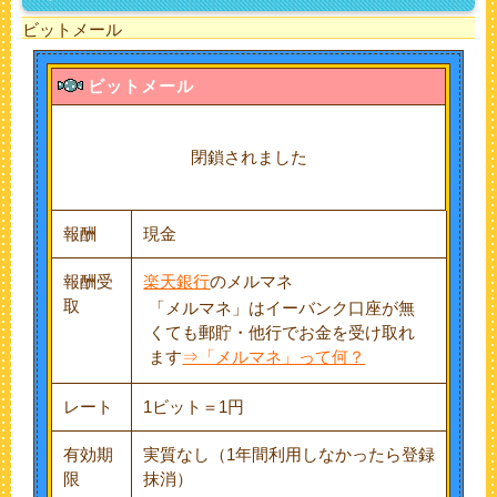
ビットメール
ビットメール
閉鎖されました
報酬
現金
報酬受
楽天銀行
のメルマネ
取
「メルマネ」はイーバンク口座が無
くても郵貯・他行でお金を受け取れ
ます
⇒「メルマネ」って何？
レート
1ビット＝1円
有効期
実質なし（1年間利用しなかったら登録
限
抹消）