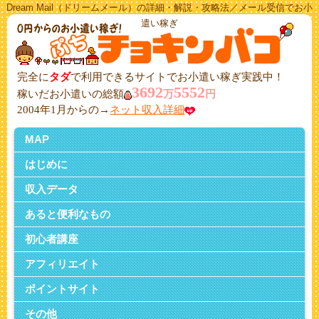
Dream Mail（ドリームメール）の詳細・解説・攻略法／メール受信でお小
遣い稼ぎ
完全に
タダ
で利用できるサイトでお小遣い稼ぎ実践中！
3692
5552
稼いだお小遣いの総額
万
円
2004年1月からの→
ネット収入詳細
MAP
はじめに
収入データ
あると便利なもの
初心者講座
アフィリエイト
ポイントサイト
その他