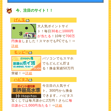
今、注目のサイト！！
げん玉
大人気ポイントサイ
ト！毎日
30名に1000円
が当たる
！10年で
700万
円換金
しました！スマホでもPCでも！⇒
詳細
モッピー
パソコンでもスマホ
でもどんどん貯ま
る！換金実績50万円
突破！⇒
詳細
ハピタス
今注目の人気サイ
ト。300円から換金
できます。ハピタス
宝くじでは毎月誰かに2万円！さらに
毎
日誰かに1,000円当たる！
⇒
詳細