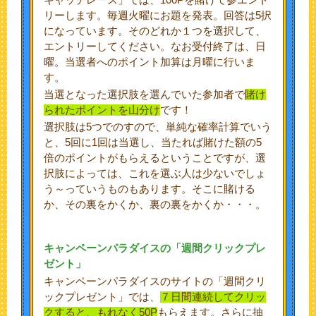
キャッチレース」では、100Pを賭けて参エント
リーします。毎週火曜にお題を発表。回答は5択
になっています。そのどれか１つを選択して、
エントリーしてください。なお受付終了は、日
曜。当選者へのポイント加算は月曜に行いま
す。
当選となった選択肢を選んでいた参加者で
賭け
られたポイントを山分け
です！
選択肢は5つでのすので、単純な確率計算でいう
と、5回に1回は当選し、当たれば賭けた額の5
倍のポイントがもらえるということですが、選
択肢によっては、これを選ぶ人は少ないでしょ
う～っていうものもあります。そこに賭ける
か、その裏をかくか、裏の裏をかくか・・・。
キャンペーンパラダイスの「週間クリックプレ
ゼント」
キャンペーンパラダイスのサイトの「週間クリ
ックプレゼント」では、
７日間連続してクリッ
クすると、もれなく
50P
もらえます。さらに抽