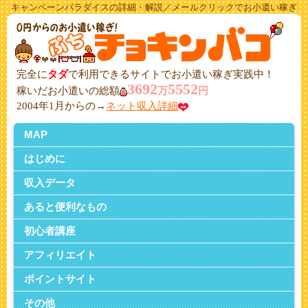
キャンペーンパラダイスの詳細・解説／メールクリックでお小遣い稼ぎ
完全に
タダ
で利用できるサイトでお小遣い稼ぎ実践中！
3692
5552
稼いだお小遣いの総額
万
円
2004年1月からの→
ネット収入詳細
MAP
はじめに
収入データ
あると便利なもの
初心者講座
アフィリエイト
ポイントサイト
その他