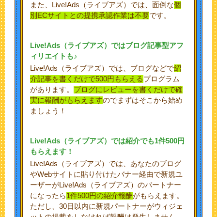
また、Live!Ads（ライブアズ）では、面倒な
個
別ECサイトとの提携承認作業は不要
です。
Live!Ads（ライブアズ）ではブログ記事型アフ
ィリエイトも♪
Live!Ads（ライブアズ）では、ブログなどで
紹
介記事を書くだけで500円もらえる
プログラム
があります。
ブログにレビューを書くだけで確
実に報酬がもらえます
のでまずはそこから始め
ましょう！
Live!Ads（ライブアズ）では紹介でも1件500円
もらえます！
Live!Ads（ライブアズ）では、あなたのブログ
やWebサイトに貼り付けたバナー経由で新規ユ
ーザーがLive!Ads（ライブアズ）のパートナー
になったら
1件500円の紹介報酬
がもらえます。
ただし、30日以内に新規パートナーがウィジェ