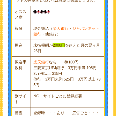
ットの掲載をしなければ報酬は発生しません。
オスス
メ度
報酬
現金振込（
楽天銀行
・
ジャパンネット
銀行
・他銀行）
振込
未払報酬が
2000円
を超えた月の翌々月
25日
振込手
楽天銀行
なら 一律100円
数料
三菱東京UFJ銀行 3万円未満 105円
3万円以上 315円
他行 3万円未満 525円 3万円以上 73
5円
副サイ
NG サイトごとに登録必要
ト
審査
登録時・・・あり 広告ごと・・・