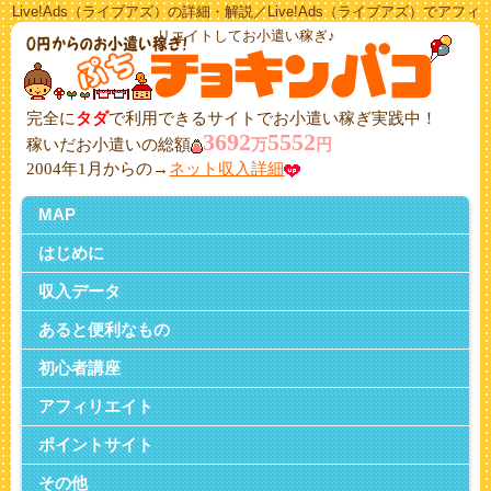
Live!Ads（ライブアズ）の詳細・解説／Live!Ads（ライブアズ）でアフィ
リエイトしてお小遣い稼ぎ♪
完全に
タダ
で利用できるサイトでお小遣い稼ぎ実践中！
3692
5552
稼いだお小遣いの総額
万
円
2004年1月からの→
ネット収入詳細
MAP
はじめに
収入データ
あると便利なもの
初心者講座
アフィリエイト
ポイントサイト
その他