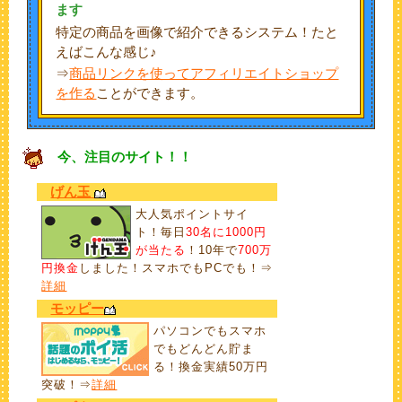
ます
特定の商品を画像で紹介できるシステム！たと
えばこんな感じ♪
⇒
商品リンクを使ってアフィリエイトショップ
を作る
ことができます。
今、注目のサイト！！
げん玉
大人気ポイントサイ
ト！毎日
30名に1000円
が当たる
！10年で
700万
円換金
しました！スマホでもPCでも！⇒
詳細
モッピー
パソコンでもスマホ
でもどんどん貯ま
る！換金実績50万円
突破！⇒
詳細