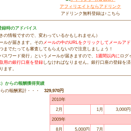
アフィリエイトならアドリンク
アドリンク無料登録は↑こちら
）登録時のアドバイス
きの情報ですので、変わっているかもしれません）
ールが届きます。その
メールの中のURLをクリックしてメールア
つまでたっても審査してもらえないので注意しましょう！
仮パスワード発行」というメールが届きますので、
1週間以内に
ログ
取用の銀行口座を登録
しなければなりません。銀行口座の登録を済
ります。
nk）からの報酬獲得実績
k）からの報酬累計・・・
329,970円
2010年
2月
1月
3,000円
2009年
8月
5,000円
7月