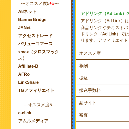
---オススメ度5
+α
---
A8ネット
アドリンク（Ad Link）
BannerBridge
アドリンク（Ad Lin
JANet
商品リンクやテキストバ
ドリンク（Ad Lin
アクセストレード
ります。アフィリエイト
バリューコマース
xmax（クロスマック
オススメ度
ス）
報酬
Affiliate-B
AFRo
振込
LinkShare
TGアフィリエイト
振込手数料
副サイト
---オススメ度5---
e-click
審査
アムルメディア