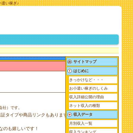
小遣い稼ぎ♪
サイトマップ
はじめに
きっかけなど・・・
お小遣い稼ぎのしくみ
収入詳細公開の理由
ネット収入の種類
介会社）です。
収入データ
ク保証タイプや商品リンクもあります。初心者にも簡
月別収入一覧
低めなのも嬉しいです！
収入ランキング