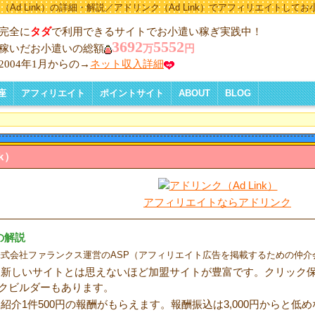
（Ad Link）の詳細・解説／アドリンク（Ad Link）でアフィリエイトしてお
完全に
タダ
で利用できるサイトでお小遣い稼ぎ実践中！
3692
5552
稼いだお小遣いの総額
万
円
2004年1月からの→
ネット収入詳細
座
アフィリエイト
ポイントサイト
ABOUT
BLOG
講座 一覧
く稼ぐコツ
TOP5
り方
とりでも報酬
較
プを作ろう
運営の注意
スアップ対策
リエイトの税金
広告収入のいろいろなタイプ
アフィリエイトとは
アフィリエイト比較一覧
ブログ記事型比較一覧
リンクスタッフ比較一覧
クリック保証比較一覧
携帯専用ASP比較一覧
ポイントサイトについて
アンケート比較一覧
ポイントサイト
クメールリックで稼ぐ
携帯メール
ABOUT ME
BLOG
k
）
アフィリエイトならアドリンク
）の解説
は、株式会社ファランクス運営のASP（アフィリエイト広告を掲載するための仲
nk）は新しいサイトとは思えないほど加盟サイトが豊富です。クリッ
クビルダーもあります。
）は紹介1件500円の報酬がもらえます。報酬振込は3,000円からと