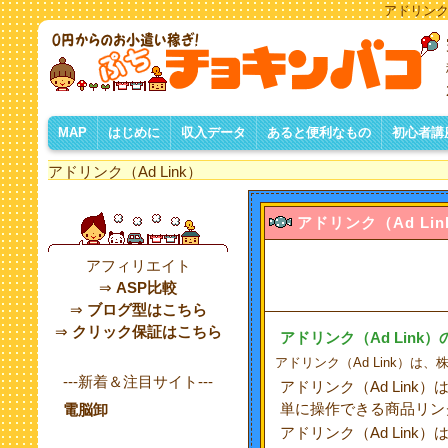
アドリンク
MAP
はじめに
収入データ
あると便利なもの
初心者講
お小遣い稼ぎとは
きっかけなど・・・
お小遣い稼ぎのしくみ
収入詳細公開の理由
ネット収入の種類
収入データについて
月別収入一覧
収入ランキング
掲載サイト一覧
サイト訪問リスト
あると便利なものリスト
フリーメールアドレス
ネットバンク口座
便利なフリーソフト
自分のHP/ブログ
初心者
効率よ
おすすめ
HPの作
自分ひ
ASP比
ショッ
サイト
アクセ
アフィ
アドリンク（Ad Link）
アドリンク
（
Ad Lin
アフィリエイト
⇒
ASP比較
⇒
ブログ型はこちら
⇒
クリック保証はこちら
アドリンク
（Ad Link
アドリンク（Ad Link）
---新着＆注目サイト---
アドリンク（Ad Li
単に操作できる商品リン
電脳卸
アドリンク（Ad Link