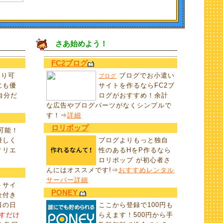
さあ始めよう！
FC2ブログ
取り可
ブログでお小遣い
ブログ
にも優
サイトを作るならFC2ブ
自分だ
ログがおすすめ！余計
な広告やブログパーツがなくシンプルで
す！⇒
詳細
ロリポップ
取可能！
優しく
ブログよりもっと独自
ィリエ
性のあるHをP作るなら
ロリポップ が初心者さ
んにはオススメです!⇒
おすすめレンタル
サーバー詳細
トサイ
PONEY
金付き
日の日
ここから登録で100円も
すだけ
らえます！500円から手