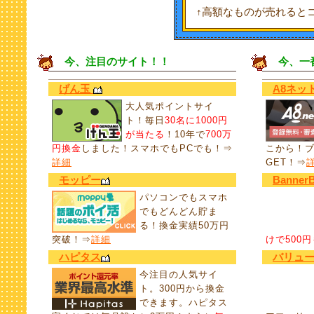
↑高額なものが売れると
今、注目のサイト！！
今、一
げん玉
A8ネッ
大人気ポイントサイ
ト！毎日
30名に1000円
が当たる
！10年で
700万
円換金
しました！スマホでもPCでも！⇒
こから！
詳細
GET！⇒
モッピー
Banner
パソコンでもスマホ
でもどんどん貯ま
る！換金実績50万円
突破！⇒
詳細
けで500
ハピタス
バリュ
今注目の人気サイ
ト。300円から換金
できます。ハピタス