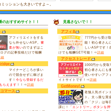
コミッションも大きいですよ～。
番のおすすめサイト！！
見逃さないで！！
ト
アフィＢ
アフィリエイトをする
777円から受け
なら外せないASP。
審
能！初心者さん
査が無い
のでまずはこ
しいASPです！
ブログの記事投稿だけで報酬
けでも報酬GET可能！⇒
詳細
詳細
アクセストレード
Bridge
1000円から受
マイナーどころが多い
初心者さんにも
ので競合せずに稼げま
使いやすいアフ
す！
今なら登録するだ
イトサイトです！⇒
詳細
円もらえます
！！⇒
詳細
GetMoney!
ーコマース
老舗人気ポイン
ト。太っ腹な賞
の「クジ」は毎
課に！
「エントリー」ボタンを押