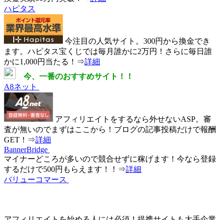
ハピタス
今注目の人気サイト。300円から換金でき
ます。ハピタス宝くじでは毎月誰かに2万円！さらに
毎日誰
かに1,000円当たる！
⇒
詳細
今、一番のおすすめサイト！！
A8ネット
アフィリエイトをするなら外せないASP。
審
査が無い
のでまずはここから！ブログの記事投稿だけで報酬
GET！⇒
詳細
BannerBridge
マイナーどころが多いので競合せずに稼げます！
今なら登録
するだけで500円もらえます
！！⇒
詳細
バリューコマース
アフィリエイトを始める人には必須！提携サイトも大手企業