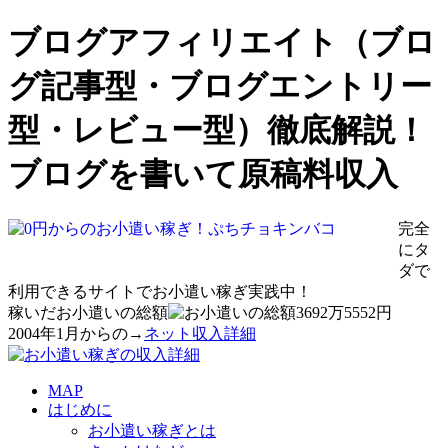
ブログアフィリエイト（ブロ
グ記事型・ブログエントリー
型・レビュー型）徹底解説！
ブログを書いて原稿料収入
完全
に
タ
ダ
で
利用できるサイトでお小遣い稼ぎ実践中！
稼いだお小遣いの総額
3692
万
5552
円
2004年1月からの→
ネット収入詳細
MAP
はじめに
お小遣い稼ぎとは