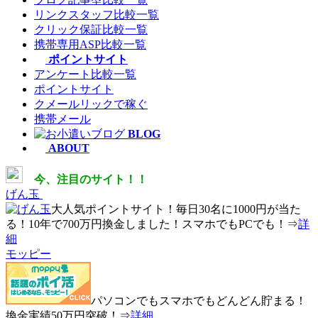
リンクスタッフ比較一覧
クリック保証比較一覧
携帯専用ASP比較一覧
ポイントサイト
アンケート比較一覧
ポイントサイト
クメールリックで稼ぐ
携帯メール
BLOG
ABOUT
今、注目のサイト！！
げん玉
大人気ポイントサイト！毎日
30名に1000円が当た
る
！10年で
700万円換金
しました！スマホでもPCでも！⇒
詳
細
モッピー
パソコンでもスマホでもどんどん貯まる！
換金実績50万円突破！⇒
詳細