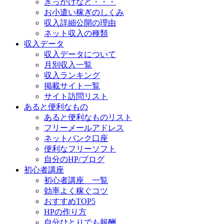
きっかけなど・・・
お小遣い稼ぎのしくみ
収入詳細公開の理由
ネット収入の種類
収入データ
収入データについて
月別収入一覧
収入ランキング
掲載サイト一覧
サイト訪問リスト
あると便利なもの
あると便利なものリスト
フリーメールアドレス
ネットバンク口座
便利なフリーソフト
自分のHP/ブログ
初心者講座
初心者講座 一覧
効率よく稼ぐコツ
おすすめTOP5
HPの作り方
自分ひとりでも報酬