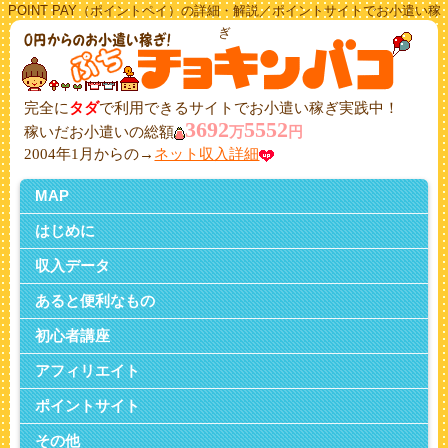
POINT PAY（ポイントペイ）の詳細・解説／ポイントサイトでお小遣い稼
ぎ
完全に
タダ
で利用できるサイトでお小遣い稼ぎ実践中！
3692
5552
稼いだお小遣いの総額
万
円
2004年1月からの→
ネット収入詳細
MAP
はじめに
収入データ
あると便利なもの
初心者講座
アフィリエイト
ポイントサイト
その他