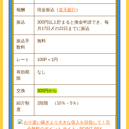
報酬
現金振込（
楽天銀行
）
振込
300円以上貯まると換金申請でき、毎
月17日〆の22日までに振込
振込手
無料
数料
レート
100P＝1円
有効期
なし
限
交換
300円から
紹介制
2段階 （10％－5％）
度