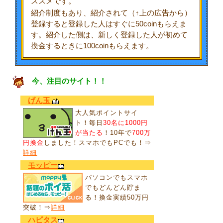
ススメです。
紹介制度もあり、紹介されて（↑上の広告から）
登録すると登録した人はすぐに50coinもらえま
す。紹介した側は、新しく登録した人が初めて
換金するときに100coinもらえます。
今、注目のサイト！！
げん玉
大人気ポイントサイ
ト！毎日
30名に1000円
が当たる
！10年で
700万
円換金
しました！スマホでもPCでも！⇒
詳細
モッピー
パソコンでもスマホ
でもどんどん貯ま
る！換金実績50万円
突破！⇒
詳細
ハピタス