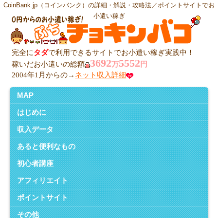
CoinBank.jp（コインバンク）の詳細・解説・攻略法／ポイントサイトでお
小遣い稼ぎ
完全に
タダ
で利用できるサイトでお小遣い稼ぎ実践中！
3692
5552
稼いだお小遣いの総額
万
円
2004年1月からの→
ネット収入詳細
MAP
はじめに
収入データ
あると便利なもの
初心者講座
アフィリエイト
ポイントサイト
その他