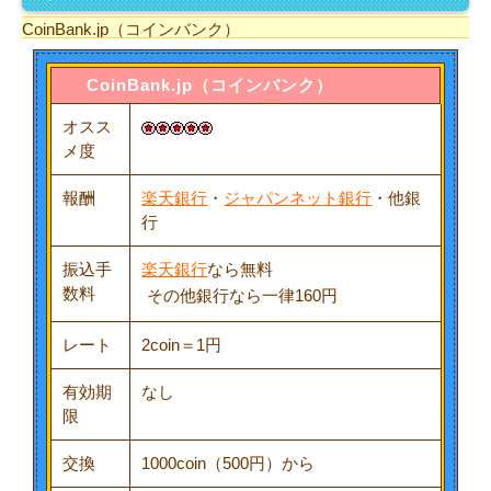
CoinBank.jp（コインバンク）
CoinBank.jp（コインバンク）
オスス
メ度
報酬
楽天銀行
・
ジャパンネット銀行
・他銀
行
振込手
楽天銀行
なら無料
数料
その他銀行なら一律160円
レート
2coin＝1円
有効期
なし
限
交換
1000coin（500円）から