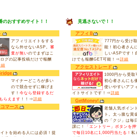
番のおすすめサイト！！
見逃さないで！！
ト
アフィＢ
アフィリエイトをする
777円から受け
なら外せないASP。
審
能！初心者さん
査が無い
のでまずはこ
しいASPです！
ブログの記事投稿だけで報酬
けでも報酬GET可能！⇒
詳細
詳細
アクセストレード
Bridge
1000円から受
マイナーどころが多い
初心者さんにも
ので競合せずに稼げま
使いやすいアフ
す！
今なら登録するだ
イトサイトです！⇒
詳細
円もらえます
！！⇒
詳細
GetMoney!
ーコマース
老舗人気ポイン
ト。太っ腹な賞
の「クジ」は毎
課に！
「エントリー」ボタンを押
エイトを始める人には必須！提
で毎日10名に1,000円当たる！
私