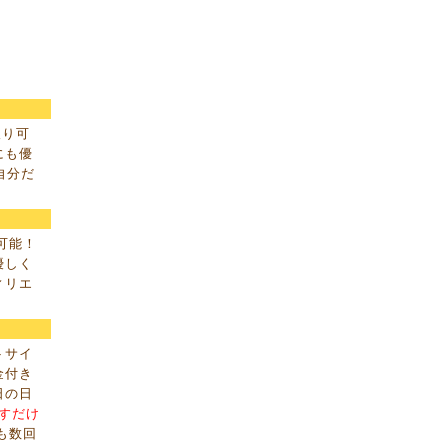
取り可
にも優
自分だ
取可能！
優しく
ィリエ
トサイ
金付き
日の日
すだけ
も数回