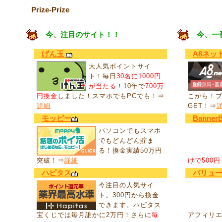
Prize-Prize
今、注目のサイト！！
今、一
げん玉
A8ネッ
大人気ポイントサイ
ト！毎日
30名に1000円
が当たる
！10年で
700万
円換金
しました！スマホでもPCでも！⇒
こから！
詳細
GET！⇒
モッピー
Banner
パソコンでもスマホ
でもどんどん貯ま
る！換金実績50万円
突破！⇒
詳細
けで500
ハピタス
バリュ
今注目の人気サイ
ト。300円から換金
できます。ハピタス
宝くじでは毎月誰かに2万円！さらに
毎
アフィリ