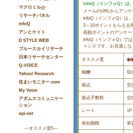
infoQ
（インフォQ）は
マクロミル
メールのURLからアン
リサーチパネル
infoQ（インフォQ）は、
infoQ
3～10ポイントもらえ
アンとケイト
高額ポイントのアンケー
infoQ（インフォQ）
D STYLE WEB
ャンスです。お見逃しな
ブルースカイリサーチ
日本リサーチセンター
オススメ度
Q-VOICE
報酬
現
Yahoo! Research
住まいモニター.com
振込
交
My Voice
振込手数料
交
アダムスコミュニケー
ション
レート
1
opi-net
有効期限
実
---オススメ度5---