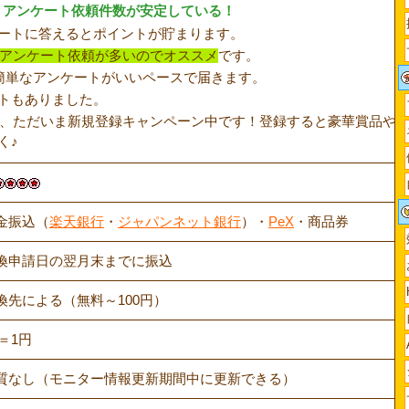
、アンケート依頼件数が安定している！
ケートに答えるとポイントが貯まります。
アンケート依頼が多いのでオススメ
です。
る簡単なアンケートがいいペースで届きます。
トもありました。
では、ただいま新規登録キャンペーン中です！登録すると豪華賞品や50
く♪
金振込（
楽天銀行
・
ジャパンネット銀行
）・
PeX
・商品券
換申請日の翌月末までに振込
換先による（無料～100円）
P＝1円
質なし（モニター情報更新期間中に更新できる）