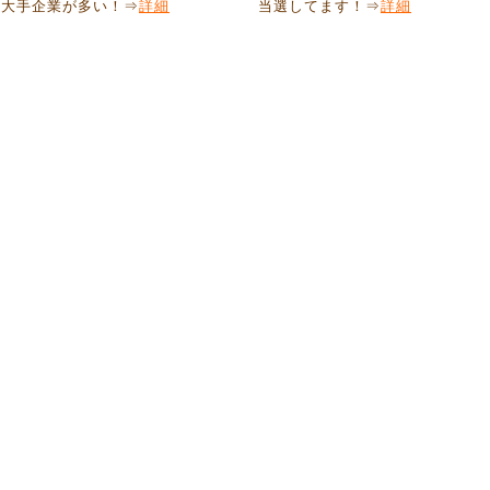
も大手企業が多い！⇒
詳細
当選してます！⇒
詳細