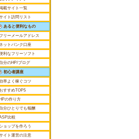
掲載サイト一覧
サイト訪問リスト
あると便利なもの
フリーメールアドレス
0Pが当たるチ
ネットバンク口座
便利なフリーソフト
自分のHP/ブログ
初心者講座
効率よく稼ぐコツ
おすすめTOP5
HPの作り方
自分ひとりでも報酬
ASP比較
ショップを作ろう
サイト運営の注意