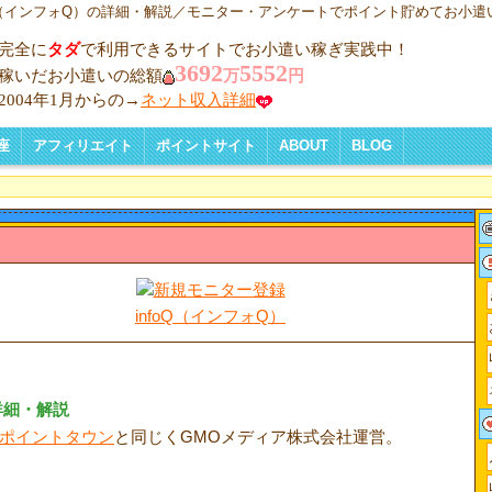
oQ（インフォQ）の詳細・解説／モニター・アンケートでポイント貯めてお小遣
完全に
タダ
で利用できるサイトでお小遣い稼ぎ実践中！
3692
5552
稼いだお小遣いの総額
万
円
2004年1月からの→
ネット収入詳細
座
アフィリエイト
ポイントサイト
ABOUT
BLOG
講座 一覧
く稼ぐコツ
TOP5
り方
とりでも報酬
較
プを作ろう
運営の注意
スアップ対策
リエイトの税金
広告収入のいろいろなタイプ
アフィリエイトとは
アフィリエイト比較一覧
ブログ記事型比較一覧
リンクスタッフ比較一覧
クリック保証比較一覧
携帯専用ASP比較一覧
ポイントサイトについて
アンケート比較一覧
ポイントサイト
クメールリックで稼ぐ
携帯メール
ABOUT ME
BLOG
）
infoQ（インフォQ）
詳細・解説
ポイントタウン
と同じくGMOメディア株式会社運営。