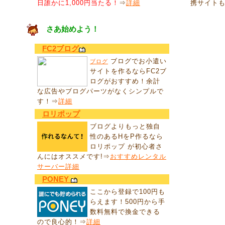
日誰かに1,000円当たる！
⇒
詳細
携サイト
さあ始めよう！
FC2ブログ
ブログでお小遣い
ブログ
サイトを作るならFC2ブ
ログがおすすめ！余計
な広告やブログパーツがなくシンプルで
す！⇒
詳細
ロリポップ
ブログよりもっと独自
性のあるHをP作るなら
ロリポップ が初心者さ
んにはオススメです!⇒
おすすめレンタル
サーバー詳細
PONEY
ここから登録で100円も
らえます！500円から手
数料無料で換金できる
ので良心的！⇒
詳細