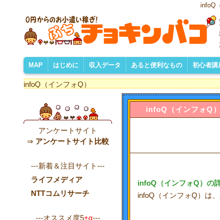
inf
MAP
はじめに
収入データ
あると便利なもの
初心者講
お小遣い稼ぎとは
きっかけなど・・・
お小遣い稼ぎのしくみ
収入詳細公開の理由
ネット収入の種類
収入データについて
月別収入一覧
収入ランキング
掲載サイト一覧
サイト訪問リスト
あると便利なものリスト
フリーメールアドレス
ネットバンク口座
便利なフリーソフト
自分のHP/ブログ
初心者
効率よ
おすすめ
HPの作
自分ひ
ASP比
ショッ
サイト
アクセ
アフィ
infoQ（インフォQ）
infoQ
（インフォQ
アンケートサイト
⇒
アンケートサイト比較
---新着＆注目サイト---
ライフメディア
infoQ
（インフォQ）の
NTTコムリサーチ
infoQ（インフォQ）は、
---オススメ度5
+α
---